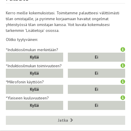
Kerro meille kokemuksistasi. Toimitamme palautteesi välittömästi
tilan omistajalle, ja pyrimme korjaamaan havaitut ongelmat
yhteistyössä tilan omistajan kanssa. Voit kuvata kokemuksesi
tarkemmin 'Lisätietoja' osiossa.
Olitko tyytyväinen:
*Induktiosilmukan merkintään?
Kyllä
Ei
*Induktiosilmukan toimivuuteen?
Kyllä
Ei
*Mikrofonin käyttöön?
Kyllä
Ei
*Yleiseen kuuluvuuteen?
Kyllä
Ei
Jatka