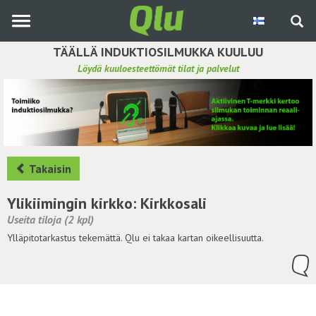
Siirry
pääsisältöön
TÄÄLLÄ INDUKTIOSILMUKKA KUULUU
Löydä kuuloesteettömät tilat ja palvelut
Etsi induktiosilmukka
Tee ehdotus ja vaikuta kuulemiskokemukseen
Hae ehdotuksia
Takaisin
Käyttöohje
Ylikiimingin kirkko: Kirkkosali
Useita tiloja (2 kpl)
Yhteydenottopyyntö
Ylläpitotarkastus tekemättä. Qlu ei takaa kartan oikeellisuutta.
Kirjaudu sisään