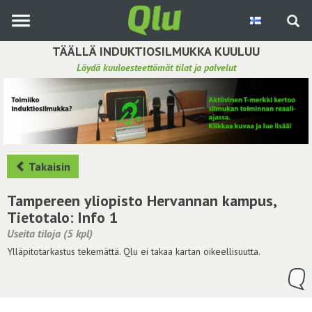
Siirry
pääsisältöön
TÄÄLLÄ INDUKTIOSILMUKKA KUULUU
Löydä kuuloesteettömät tilat ja palvelut
Etsi induktiosilmukka
Tee ehdotus ja vaikuta kuulemiskokemukseen
Hae ehdotuksia
Takaisin
Käyttöohje
Tampereen yliopisto Hervannan kampus,
Tietotalo: Info 1
Yhteydenottopyyntö
Useita tiloja (5 kpl)
Ylläpitotarkastus tekemättä. Qlu ei takaa kartan oikeellisuutta.
Kirjaudu sisään