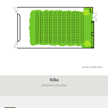
Killa
(Induktiosilmukka)