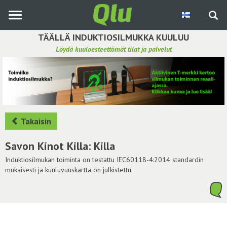
Siirry
pääsisältöön
TÄÄLLÄ INDUKTIOSILMUKKA KUULUU
Löydä kuuloesteettömät tilat ja palvelut
Etsi induktiosilmukka
Tee ehdotus ja vaikuta kuulemiskokemukseen
Hae ehdotuksia
Takaisin
Käyttöohje
Savon Kinot Killa: Killa
Yhteydenottopyyntö
Induktiosilmukan toiminta on testattu IEC60118-4:2014 standardin
mukaisesti ja kuuluvuuskartta on julkistettu.
Kirjaudu sisään