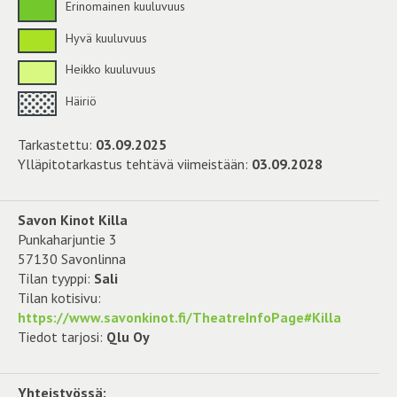
Erinomainen kuuluvuus
Hyvä kuuluvuus
Heikko kuuluvuus
Häiriö
Tarkastettu:
03.09.2025
Ylläpitotarkastus tehtävä viimeistään:
03.09.2028
Savon Kinot Killa
Punkaharjuntie 3
57130 Savonlinna
Tilan tyyppi:
Sali
Tilan kotisivu:
https://www.savonkinot.fi/TheatreInfoPage#Killa
Tiedot tarjosi:
Qlu Oy
Yhteistyössä: