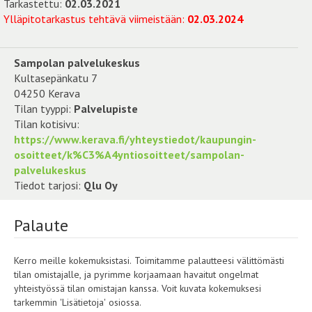
Tarkastettu:
02.03.2021
Ylläpitotarkastus tehtävä viimeistään:
02.03.2024
Sampolan palvelukeskus
Kultasepänkatu 7
04250 Kerava
Tilan tyyppi:
Palvelupiste
Tilan kotisivu:
https://www.kerava.fi/yhteystiedot/kaupungin-
osoitteet/k%C3%A4yntiosoitteet/sampolan-
palvelukeskus
Tiedot tarjosi:
Qlu Oy
Palaute
Kerro meille kokemuksistasi. Toimitamme palautteesi välittömästi
tilan omistajalle, ja pyrimme korjaamaan havaitut ongelmat
yhteistyössä tilan omistajan kanssa. Voit kuvata kokemuksesi
tarkemmin 'Lisätietoja' osiossa.