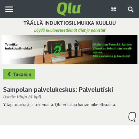
Siirry
pääsisältöön
TÄÄLLÄ INDUKTIOSILMUKKA KUULUU
Löydä kuuloesteettömät tilat ja palvelut
Etsi induktiosilmukka
Tee ehdotus ja vaikuta kuulemiskokemukseen
Hae ehdotuksia
Takaisin
Käyttöohje
Sampolan palvelukeskus: Palvelutiski
Useita tiloja (4 kpl)
Yhteydenottopyyntö
Ylläpitotarkastus tekemättä. Qlu ei takaa kartan oikeellisuutta.
Kirjaudu sisään