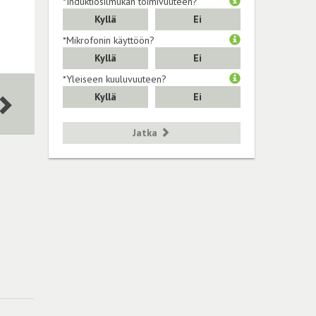
*Induktiosilmukan toimivuuteen?
Kyllä
Ei
*Mikrofonin käyttöön?
Kyllä
Ei
*Yleiseen kuuluvuuteen?
Kyllä
Ei
Jatka