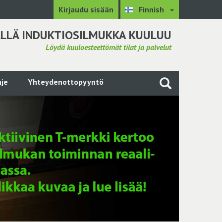
Kirjaudu sisään
Finnish
LLÄ INDUKTIOSILMUKKA KUULUU
Löydä kuuloesteettömät tilat ja palvelut
je
Yhteydenottopyyntö