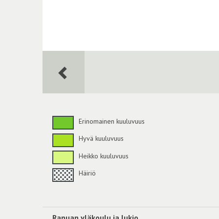
Erinomainen kuuluvuus
Hyvä kuuluvuus
Heikko kuuluvuus
Häiriö
Ranuan yläkoulu ja lukio