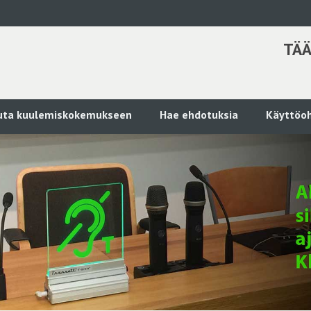
TÄÄ
kuta kuulemiskokemukseen
Hae ehdotuksia
Käyttöoh