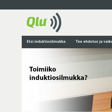
Siirry
pääsisältöön
Etsi induktiosilmukka
Tee ehdotus ja vai