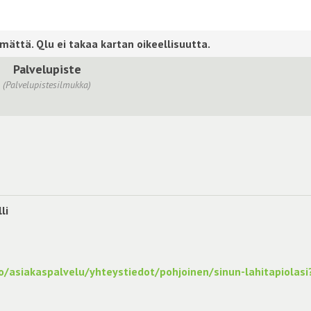
Palvelupiste
(Palvelupistesilmukka)
li
lo/asiakaspalvelu/yhteystiedot/pohjoinen/sinun-lahitapiolasi