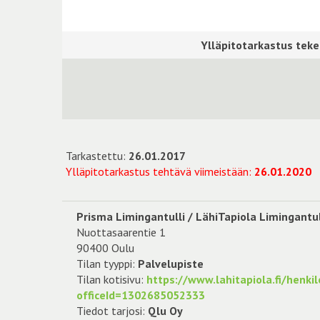
Tarkastettu:
26.01.2017
Ylläpitotarkastus tehtävä viimeistään:
26.01.2020
Prisma Limingantulli / LähiTapiola Limingantul
Nuottasaarentie 1
90400 Oulu
Tilan tyyppi:
Palvelupiste
Tilan kotisivu:
https://www.lahitapiola.fi/henki
officeId=1302685052333
Tiedot tarjosi:
Qlu Oy