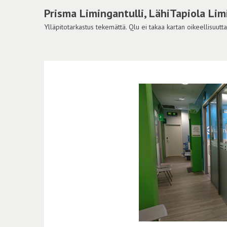
Prisma Limingantulli, LähiTapiola Limi
Ylläpitotarkastus tekemättä. Qlu ei takaa kartan oikeellisuutta