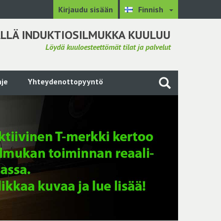
Kirjaudu sisään
Finnish
LLÄ INDUKTIOSILMUKKA KUULUU
Löydä kuuloesteettömät tilat ja palvelut
je
Yhteydenottopyyntö