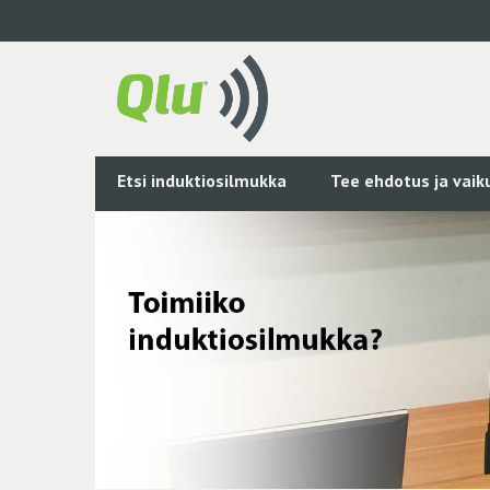
Siirry
pääsisältöön
Etsi induktiosilmukka
Tee ehdotus ja vai