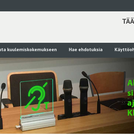
TÄÄ
kuta kuulemiskokemukseen
Hae ehdotuksia
Käyttöoh