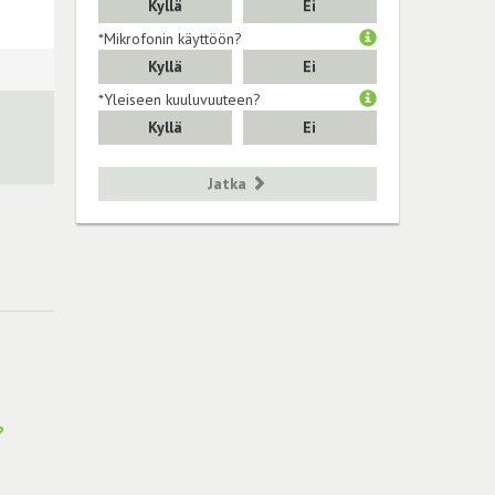
Kyllä
Ei
*Mikrofonin käyttöön?
Kyllä
Ei
*Yleiseen kuuluvuuteen?
Kyllä
Ei
Jatka
?