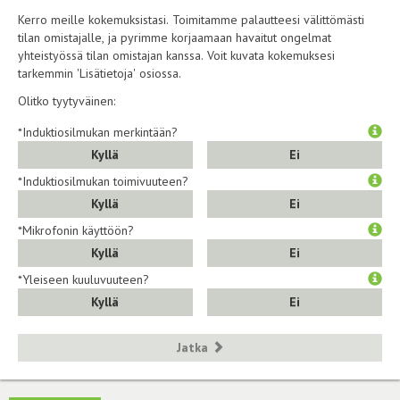
Kerro meille kokemuksistasi. Toimitamme palautteesi välittömästi
tilan omistajalle, ja pyrimme korjaamaan havaitut ongelmat
yhteistyössä tilan omistajan kanssa. Voit kuvata kokemuksesi
tarkemmin 'Lisätietoja' osiossa.
Olitko tyytyväinen:
*Induktiosilmukan merkintään?
Kyllä
Ei
*Induktiosilmukan toimivuuteen?
Kyllä
Ei
*Mikrofonin käyttöön?
Kyllä
Ei
*Yleiseen kuuluvuuteen?
Kyllä
Ei
Jatka