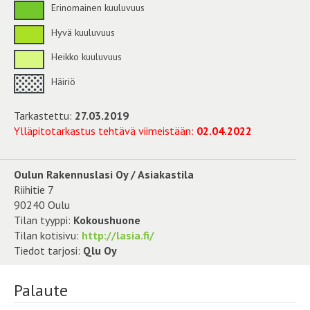
Erinomainen kuuluvuus
Hyvä kuuluvuus
Heikko kuuluvuus
Häiriö
Tarkastettu:
27.03.2019
Ylläpitotarkastus tehtävä viimeistään:
02.04.2022
Oulun Rakennuslasi Oy / Asiakastila
Riihitie 7
90240 Oulu
Tilan tyyppi:
Kokoushuone
Tilan kotisivu:
http://lasia.fi/
Tiedot tarjosi:
Qlu Oy
Palaute