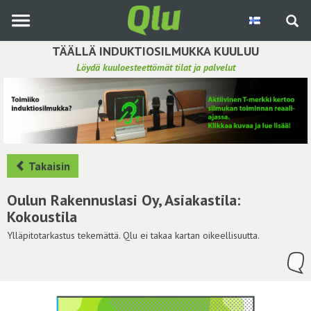
Siirry
pääsisältöön
TÄÄLLÄ INDUKTIOSILMUKKA KUULUU
Löydä kuuloesteettömät tilat ja palvelut
Etsi induktiosilmukka
Tee ehdotus ja vaikuta kuulemiskokemukseen
Hae ehdotuksia
Takaisin
Käyttöohje
Oulun Rakennuslasi Oy, Asiakastila:
Kokoustila
Yhteydenottopyyntö
Ylläpitotarkastus tekemättä. Qlu ei takaa kartan oikeellisuutta.
Kirjaudu sisään