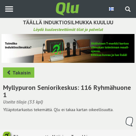
Siirry
pääsisältöön
TÄÄLLÄ INDUKTIOSILMUKKA KUULUU
Löydä kuuloesteettömät tilat ja palvelut
Etsi induktiosilmukka
Tee ehdotus ja vaikuta kuulemiskokemukseen
Hae ehdotuksia
Takaisin
Käyttöohje
Myllypuron Seniorikeskus: 116 Ryhmähuone
1
Yhteydenottopyyntö
Useita tiloja (33 kpl)
Ylläpitotarkastus tekemättä. Qlu ei takaa kartan oikeellisuutta.
Kirjaudu sisään