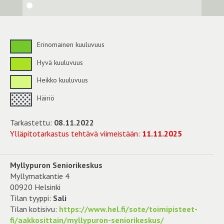
Erinomainen kuuluvuus
Hyvä kuuluvuus
Heikko kuuluvuus
Häiriö
Tarkastettu:
08.11.2022
Ylläpitotarkastus tehtävä viimeistään:
11.11.2025
Myllypuron Seniorikeskus
Myllymatkantie 4
00920 Helsinki
Tilan tyyppi:
Sali
Tilan kotisivu:
https://www.hel.fi/sote/toimipisteet-
fi/aakkosittain/myllypuron-seniorikeskus/