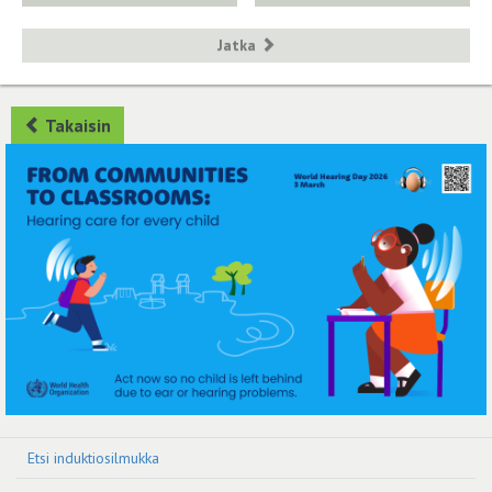
Jatka
Takaisin
Etsi induktiosilmukka