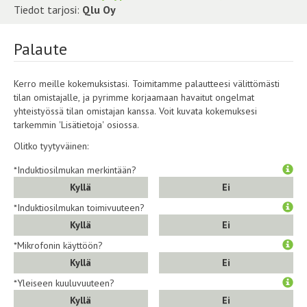
Tiedot tarjosi:
Qlu Oy
Palaute
Kerro meille kokemuksistasi. Toimitamme palautteesi välittömästi
tilan omistajalle, ja pyrimme korjaamaan havaitut ongelmat
yhteistyössä tilan omistajan kanssa. Voit kuvata kokemuksesi
tarkemmin 'Lisätietoja' osiossa.
Olitko tyytyväinen:
*Induktiosilmukan merkintään?
Kyllä
Ei
*Induktiosilmukan toimivuuteen?
Kyllä
Ei
*Mikrofonin käyttöön?
Kyllä
Ei
*Yleiseen kuuluvuuteen?
Kyllä
Ei