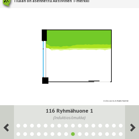
Tilaan on asennettu Aktiivinen T-merkki
116 Ryhmähuone 1
(Induktiosilmukka)