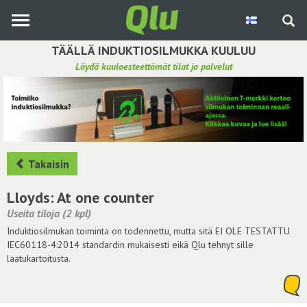
Siirry
pääsisältöön
TÄÄLLÄ INDUKTIOSILMUKKA KUULUU
Löydä kuuloesteettömät tilat ja palvelut
Etsi induktiosilmukka
Tee ehdotus ja vaikuta kuulemiskokemukseen
Hae ehdotuksia
Takaisin
Käyttöohje
Lloyds: At one counter
Useita tiloja (2 kpl)
Yhteydenottopyyntö
Induktiosilmukan toiminta on todennettu, mutta sitä EI OLE TESTATTU
IEC60118-4:2014 standardin mukaisesti eikä Qlu tehnyt sille
Kirjaudu sisään
laatukartoitusta.