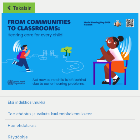
Takaisin
Etsi induktiosilmukka
Tee ehdotus ja vaikuta kuulemiskokemukseen
Hae ehdotuksia
Käyttöohje