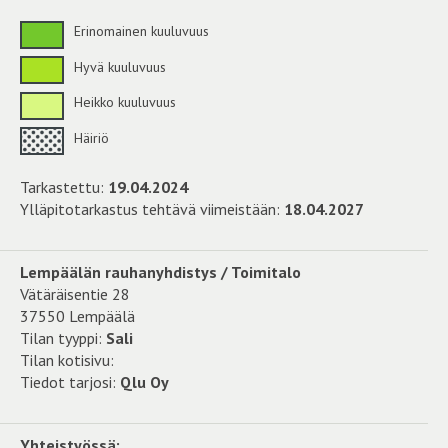
Erinomainen kuuluvuus
Hyvä kuuluvuus
Heikko kuuluvuus
Häiriö
Tarkastettu:
19.04.2024
Ylläpitotarkastus tehtävä viimeistään:
18.04.2027
Lempäälän rauhanyhdistys / Toimitalo
Vätäräisentie 28
37550 Lempäälä
Tilan tyyppi:
Sali
Tilan kotisivu:
Tiedot tarjosi:
Qlu Oy
Yhteistyössä: