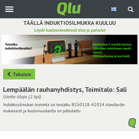
Siirry
pääsisältöön
TÄÄLLÄ INDUKTIOSILMUKKA KUULUU
Löydä kuuloesteettömät tilat ja palvelut
Etsi induktiosilmukka
Tee ehdotus ja vaikuta kuulemiskokemukseen
Hae ehdotuksia
Takaisin
Käyttöohje
Lempäälän rauhanyhdistys, Toimitalo: Sali
Useita tiloja (2 kpl)
Yhteydenottopyyntö
Induktiosilmukan toiminta on testattu IEC60118-4:2014 standardin
mukaisesti ja kuuluvuuskartta on julkistettu.
Kirjaudu sisään