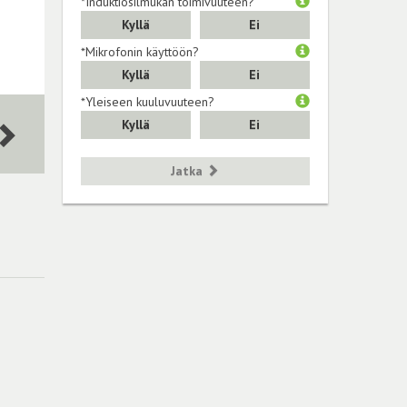
*Induktiosilmukan toimivuuteen?
Kyllä
Ei
*Mikrofonin käyttöön?
Kyllä
Ei
*Yleiseen kuuluvuuteen?
Kyllä
Ei
Jatka