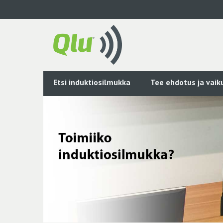
Siirry
pääsisältöön
Etsi induktiosilmukka
Tee ehdotus ja vai