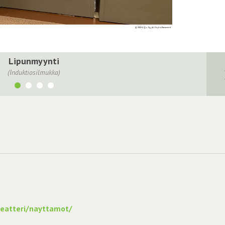
Lipunmyynti
(Induktiosilmukka)
teatteri/nayttamot/