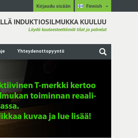
Kirjaudu sisään
Finnish
LLÄ INDUKTIOSILMUKKA KUULUU
Löydä kuuloesteettömät tilat ja palvelut
je
Yhteydenottopyyntö