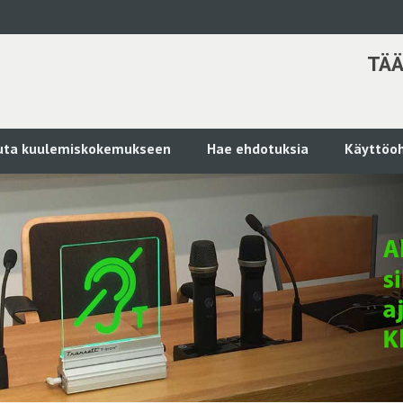
TÄÄ
kuta kuulemiskokemukseen
Hae ehdotuksia
Käyttöoh