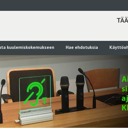
TÄÄ
kuta kuulemiskokemukseen
Hae ehdotuksia
Käyttöoh