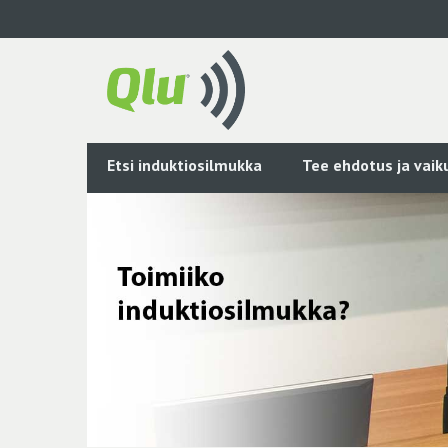
Siirry
pääsisältöön
Etsi induktiosilmukka
Tee ehdotus ja vai