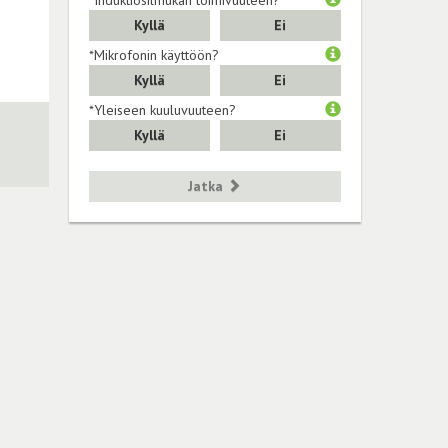
Kyllä
Ei
*Mikrofonin käyttöön?
Kyllä
Ei
*Yleiseen kuuluvuuteen?
Kyllä
Ei
Jatka