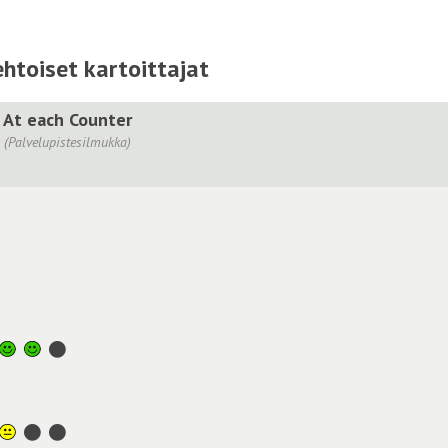
htoiset kartoittajat
At each Counter
(Palvelupistesilmukka)