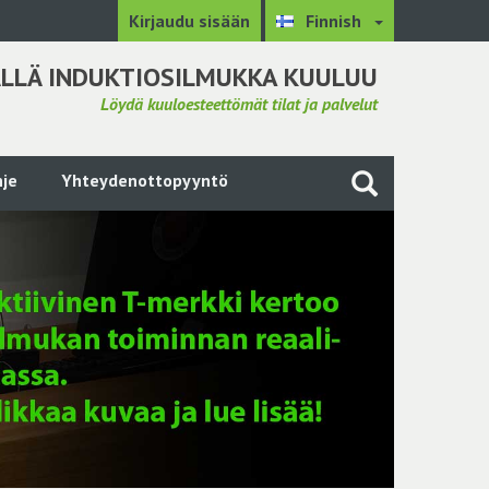
Kirjaudu sisään
Finnish
LLÄ INDUKTIOSILMUKKA KUULUU
Löydä kuuloesteettömät tilat ja palvelut
je
Yhteydenottopyyntö