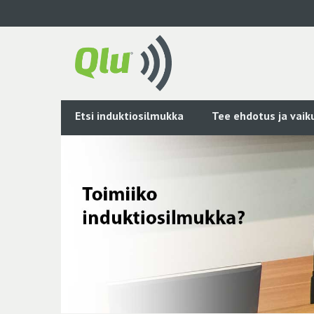
Siirry
pääsisältöön
Etsi induktiosilmukka
Tee ehdotus ja vai