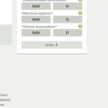
Kyllä
Ei
*Mikrofonin käyttöön?
Kyllä
Ei
*Yleiseen kuuluvuuteen?
Kyllä
Ei
Jatka
There
 behind
one