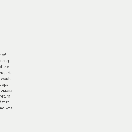
 of
king. I
f the
August
& would
loops
bitions
return
d that
ing was