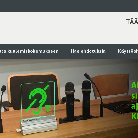
TÄÄ
kuta kuulemiskokemukseen
Hae ehdotuksia
Käyttöoh