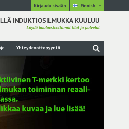
Kirjaudu sisään
Finnish
LLÄ INDUKTIOSILMUKKA KUULUU
Löydä kuuloesteettömät tilat ja palvelut
je
Yhteydenottopyyntö